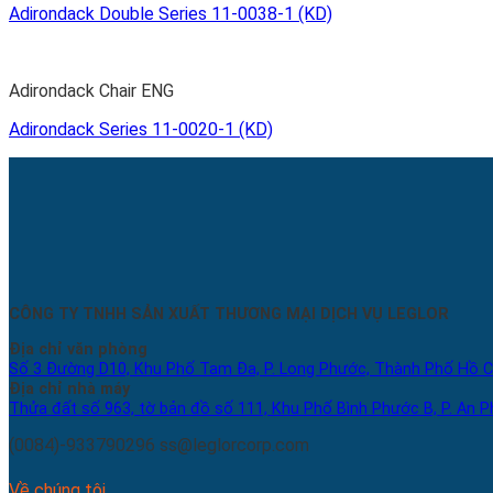
Adirondack Double Series 11-0038-1 (KD)
Adirondack Chair ENG
Adirondack Series 11-0020-1 (KD)
CÔNG TY TNHH SẢN XUẤT THƯƠNG MẠI DỊCH VỤ LEGLOR
Địa chỉ văn phòng
Số 3 Đường D10, Khu Phố Tam Đa, P. Long Phước, Thành Phố Hồ C
Địa chỉ nhà máy
Thửa đất số 963, tờ bản đồ số 111, Khu Phố Bình Phước B, P. An P
(0084)-933790296
ss@leglorcorp.com
Về chúng tôi