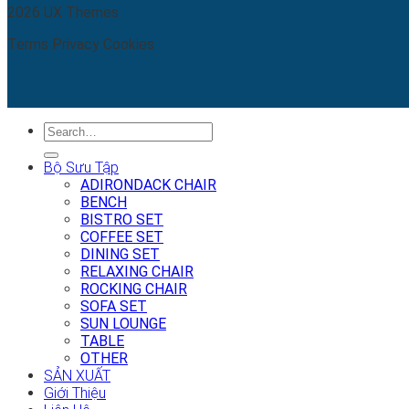
2026 UX Themes
Terms
Privacy
Cookies
Search
for:
Bộ Sưu Tập
ADIRONDACK CHAIR
BENCH
BISTRO SET
COFFEE SET
DINING SET
RELAXING CHAIR
ROCKING CHAIR
SOFA SET
SUN LOUNGE
TABLE
OTHER
SẢN XUẤT
Giới Thiệu